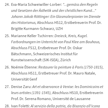
Eva-Maria Schweiwiller-Lorber:
"...gemäss den Regeln
und Gesetzen der Ästhetik und der christlichen Kunst..."
Johann Jakob Röttinger: Ein Glasmalerpionier im Dienste
des Historismus,
Abschluss HS12, Erstbetreuerin Prof. Dr.
Brigitte Kurmann-Schwarz, UZH
Marianne Keller Tschirren:
Dreieck, Kreis, Kugel.
Farbordnungen im Unterricht von Paul Klee am Bauhaus,
Abschluss FS12, Erstbetreuer Prof. Dr. Oskar
Bätschmann, Schweizerisches Institut für
Kunstwissenschaft (SIK-ISEA), Zürich
Noémie Étienne:
Restaurer la peinture
à Paris (1750-1815),
Abschluss HS11, Erstbetreuer Prof. Dr. Mauro Natale,
Universität Genf
Denise Zaru:
Ar
t et observance à Venise: les Dominicains et
leurs artistes
(1391-1545),
Abschluss HS10, Erstbetreuerin
Prof. Dr. Serena Romano, Université de Lausanne
Ivan Foletti:
Al servizio della patria, da Bisanzio all’icona