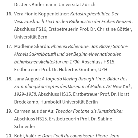
Dr. Jens Andermann, Universität Zürich
Vera Fionie Koppenleitner:
Katastrophenbilder. Der
Vesuvausbruch 1631 in den Bildkünsten der Frühen Neuzeit
.
Abschluss FS16, Erstbetreuerin Prof. Dr. Christine Göttler,
Universität Bern
Madleine Skarda
: Phoenix Bohemiae. Jan Blazej Santini-
Aichels Sakralbaustil und der Beginn einer nationalen
böhmischen Architektur um 1700,
Abschluss HS15,
Erstbetreuer Prof. Dr. Hubertus Günther, UZH
Jana August:
A Torpedo Moving through Time. Bilder des
Sammlungskonzeptes des Museum of Modern Art New York,
1929–1958.
Abschluss HS15. Erstbetreuer Prof. Dr. Horst
Bredekamp, Humboldt Universität Berlin
Carmen aus der Au:
Theodor Fontane als Kunstkritiker.
Abschluss HS15. Erstbetreuerin Prof. Dr. Sabine
Schneider
Kobi, Valérie:
Dans l'oeil du connaisseur. Pierre-Jean