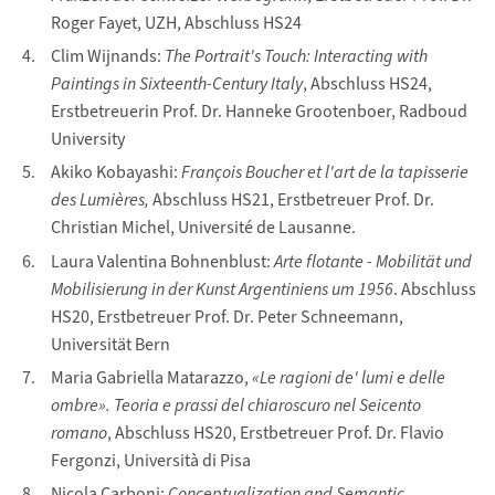
Roger Fayet, UZH, Abschluss HS24
Clim Wijnands:
The Portrait's Touch: Interacting with
Paintings in Sixteenth-Century Italy
, Abschluss HS24,
Erstbetreuerin Prof. Dr. Hanneke Grootenboer, Radboud
University
Akiko Kobayashi:
François Boucher et l'art de la tapisserie
des Lumières,
Abschluss HS21, Erstbetreuer Prof. Dr.
Christian Michel, Université de Lausanne.
Laura Valentina Bohnenblust:
Arte flotante - Mobilität und
Mobilisierung in der Kunst Argentiniens um 1956
. Abschluss
HS20, Erstbetreuer Prof. Dr. Peter Schneemann,
Universität Bern
Maria Gabriella Matarazzo,
«Le ragioni de' lumi e delle
ombre». Teoria e prassi del chiaroscuro nel Seicento
romano
, Abschluss HS20, Erstbetreuer Prof. Dr. Flavio
Fergonzi, Università di Pisa
Nicola Carboni:
Conceptualization and Semantic