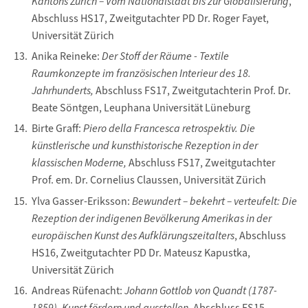
Kantons Zürich – Vom Nationalstaat bis zur Globalisierung
,
Abschluss HS17, Zweitgutachter PD Dr. Roger Fayet,
Universität Zürich
Anika Reineke:
Der Stoff der Räume - Textile
Raumkonzepte im französischen Interieur des 18.
Jahrhunderts,
Abschluss FS17, Zweitgutachterin Prof. Dr.
Beate Söntgen, Leuphana Universität Lüneburg
Birte Graff:
Piero della Francesca retrospektiv. Die
künstlerische und kunsthistorische Rezeption in der
klassischen Moderne,
Abschluss FS17, Zweitgutachter
Prof. em. Dr. Cornelius Claussen, Universität Zürich
Ylva Gasser-Eriksson:
Bewundert – bekehrt – verteufelt: Die
Rezeption der indigenen Bevölkerung Amerikas in der
europäischen Kunst des Aufklärungszeitalters
, Abschluss
HS16, Zweitgutachter PD Dr. Mateusz Kapustka,
Universität Zürich
Andreas Rüfenacht:
Johann Gottlob von Quandt (1787-
1859). Kunst fördern und ausstellen
, Abschluss FS15,